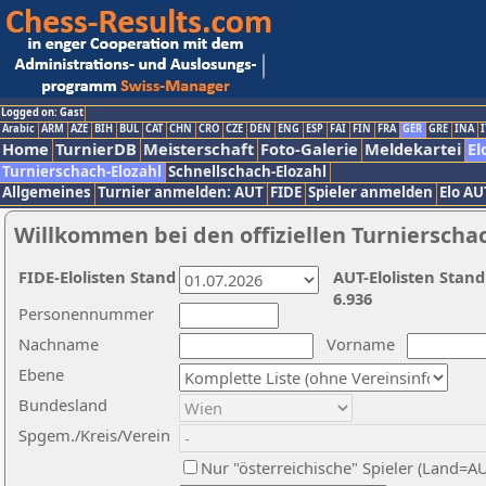
Logged on: Gast
Arabic
ARM
AZE
BIH
BUL
CAT
CHN
CRO
CZE
DEN
ENG
ESP
FAI
FIN
FRA
GER
GRE
INA
I
Home
TurnierDB
Meisterschaft
Foto-Galerie
Meldekartei
El
Turnierschach-Elozahl
Schnellschach-Elozahl
Allgemeines
Turnier anmelden: AUT
FIDE
Spieler anmelden
Elo AU
Willkommen bei den offiziellen Turnierscha
FIDE-Elolisten Stand
AUT-Elolisten Stand
6.936
Personennummer
Nachname
Vorname
Ebene
Bundesland
Spgem./Kreis/Verein
Nur "österreichische" Spieler (Land=A