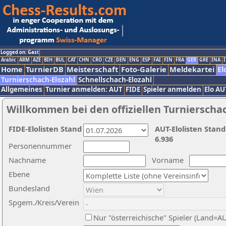
Logged on: Gast
Arabic
ARM
AZE
BIH
BUL
CAT
CHN
CRO
CZE
DEN
ENG
ESP
FAI
FIN
FRA
GER
GRE
INA
I
Home
TurnierDB
Meisterschaft
Foto-Galerie
Meldekartei
El
Turnierschach-Elozahl
Schnellschach-Elozahl
Allgemeines
Turnier anmelden: AUT
FIDE
Spieler anmelden
Elo AU
Willkommen bei den offiziellen Turnierscha
FIDE-Elolisten Stand
AUT-Elolisten Stand
6.936
Personennummer
Nachname
Vorname
Ebene
Bundesland
Spgem./Kreis/Verein
Nur "österreichische" Spieler (Land=A