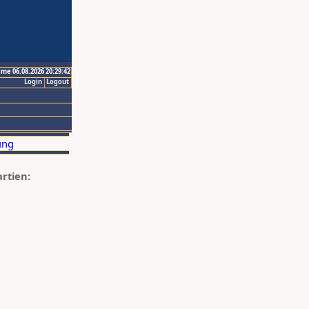
ime 06.08.2026 20:29:42
Login
Logout
artien: