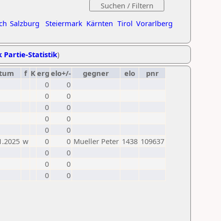
ch
Salzburg
Steiermark
Kärnten
Tirol
Vorarlberg
 Partie-Statistik
)
tum
f
K
erg
elo+/-
gegner
elo
pnr
0
0
0
0
0
0
0
0
0
0
1.2025
w
0
0
Mueller Peter
1438
109637
0
0
0
0
0
0