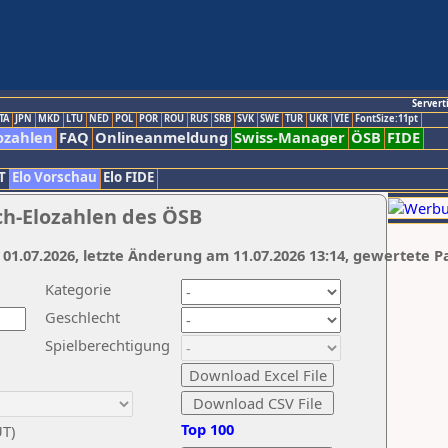
Servert
TA
JPN
MKD
LTU
NED
POL
POR
ROU
RUS
SRB
SVK
SWE
TUR
UKR
VIE
FontSize:11pt
ozahlen
FAQ
Onlineanmeldung
Swiss-Manager
ÖSB
FIDE
T
Elo Vorschau
Elo FIDE
ch-Elozahlen des ÖSB
 01.07.2026, letzte Änderung am 11.07.2026 13:14, gewertete P
Kategorie
Geschlecht
Spielberechtigung
Top 100
UT)