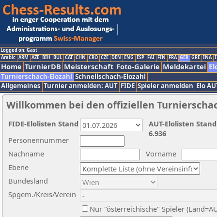
Logged on: Gast
Arabic
ARM
AZE
BIH
BUL
CAT
CHN
CRO
CZE
DEN
ENG
ESP
FAI
FIN
FRA
GER
GRE
INA
I
Home
TurnierDB
Meisterschaft
Foto-Galerie
Meldekartei
El
Turnierschach-Elozahl
Schnellschach-Elozahl
Allgemeines
Turnier anmelden: AUT
FIDE
Spieler anmelden
Elo AU
Willkommen bei den offiziellen Turnierscha
FIDE-Elolisten Stand
AUT-Elolisten Stand
6.936
Personennummer
Nachname
Vorname
Ebene
Bundesland
Spgem./Kreis/Verein
Nur "österreichische" Spieler (Land=A