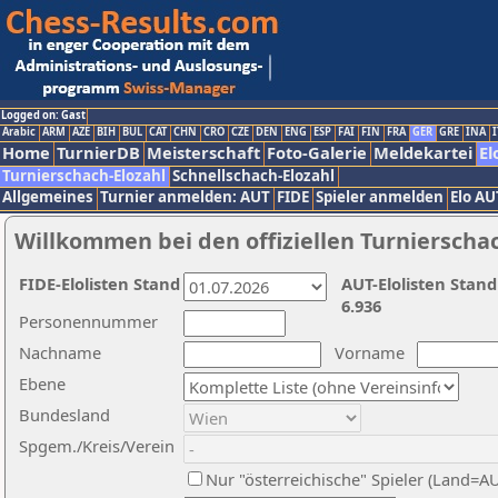
Logged on: Gast
Arabic
ARM
AZE
BIH
BUL
CAT
CHN
CRO
CZE
DEN
ENG
ESP
FAI
FIN
FRA
GER
GRE
INA
I
Home
TurnierDB
Meisterschaft
Foto-Galerie
Meldekartei
El
Turnierschach-Elozahl
Schnellschach-Elozahl
Allgemeines
Turnier anmelden: AUT
FIDE
Spieler anmelden
Elo AU
Willkommen bei den offiziellen Turnierscha
FIDE-Elolisten Stand
AUT-Elolisten Stand
6.936
Personennummer
Nachname
Vorname
Ebene
Bundesland
Spgem./Kreis/Verein
Nur "österreichische" Spieler (Land=A