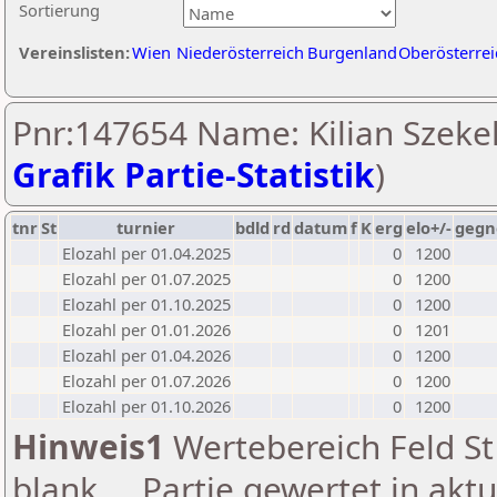
Sortierung
Vereinslisten:
Wien
Niederösterreich
Burgenland
Oberösterrei
Pnr:147654 Name: Kilian Szekel
Grafik Partie-Statistik
)
tnr
St
turnier
bdld
rd
datum
f
K
erg
elo+/-
gegn
Elozahl per 01.04.2025
0
1200
Elozahl per 01.07.2025
0
1200
Elozahl per 01.10.2025
0
1200
Elozahl per 01.01.2026
0
1201
Elozahl per 01.04.2026
0
1200
Elozahl per 01.07.2026
0
1200
Elozahl per 01.10.2026
0
1200
Hinweis1
Wertebereich Feld St 
blank ... Partie gewertet in akt