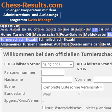
Logged on: Gast
Arabic
ARM
AZE
BIH
BUL
CAT
CHN
CRO
CZE
DEN
ENG
ESP
FAI
FIN
FRA
GER
GRE
INA
I
Home
TurnierDB
Meisterschaft
Foto-Galerie
Meldekartei
El
Turnierschach-Elozahl
Schnellschach-Elozahl
Allgemeines
Turnier anmelden: AUT
FIDE
Spieler anmelden
Elo AU
Willkommen bei den offiziellen Turnierscha
FIDE-Elolisten Stand
AUT-Elolisten Stand
6.936
Personennummer
Nachname
Vorname
Ebene
Bundesland
Spgem./Kreis/Verein
Nur "österreichische" Spieler (Land=A