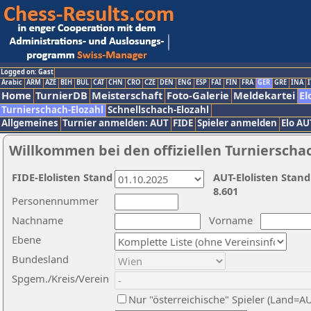
Logged on: Gast
Arabic
ARM
AZE
BIH
BUL
CAT
CHN
CRO
CZE
DEN
ENG
ESP
FAI
FIN
FRA
GER
GRE
INA
I
Home
TurnierDB
Meisterschaft
Foto-Galerie
Meldekartei
El
Turnierschach-Elozahl
Schnellschach-Elozahl
Allgemeines
Turnier anmelden: AUT
FIDE
Spieler anmelden
Elo AU
Willkommen bei den offiziellen Turnierscha
FIDE-Elolisten Stand
AUT-Elolisten Stand
8.601
Personennummer
Nachname
Vorname
Ebene
Bundesland
Spgem./Kreis/Verein
Nur "österreichische" Spieler (Land=A