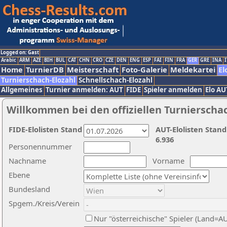
Logged on: Gast
Arabic
ARM
AZE
BIH
BUL
CAT
CHN
CRO
CZE
DEN
ENG
ESP
FAI
FIN
FRA
GER
GRE
INA
I
Home
TurnierDB
Meisterschaft
Foto-Galerie
Meldekartei
El
Turnierschach-Elozahl
Schnellschach-Elozahl
Allgemeines
Turnier anmelden: AUT
FIDE
Spieler anmelden
Elo AU
Willkommen bei den offiziellen Turnierscha
FIDE-Elolisten Stand
AUT-Elolisten Stand
6.936
Personennummer
Nachname
Vorname
Ebene
Bundesland
Spgem./Kreis/Verein
Nur "österreichische" Spieler (Land=A