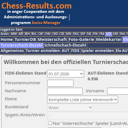
Logged on: Gast
Arabic
ARM
AZE
BIH
BUL
CAT
CHN
CRO
CZE
DEN
ENG
ESP
FAI
FIN
FRA
GER
GRE
INA
I
Home
TurnierDB
Meisterschaft
Foto-Galerie
Meldekartei
El
Turnierschach-Elozahl
Schnellschach-Elozahl
Allgemeines
Turnier anmelden: AUT
FIDE
Spieler anmelden
Elo AU
Willkommen bei den offiziellen Turnierscha
FIDE-Elolisten Stand
AUT-Elolisten Stand
6.936
Personennummer
Nachname
Vorname
Ebene
Bundesland
Spgem./Kreis/Verein
Nur "österreichische" Spieler (Land=A