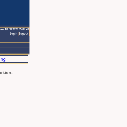
ime 07.08.2026 05:08:47
Login
Logout
artien: