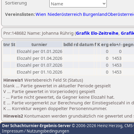
Sortierung
Vereinslisten:
Wien
Niederösterreich
Burgenland
Oberösterrei
Pnr:148682 Name: Johanna Rührig (
Grafik Elo-Zeitreihe
,
Grafik
tnr
St
turnier
bdld
rd
datum
f
K
erg
elo+/-
gegn
Elozahl per 01.01.2026
0
0
Elozahl per 01.04.2026
0
1453
Elozahl per 01.07.2026
0
1453
Elozahl per 01.10.2026
0
1453
Hinweis1
Wertebereich Feld St (Status)
blank ... Partie gewertet in aktueller Periode gespielt
V ... Partie gewertet in Vorperiode(n) gespielt
- ... Partie nicht gewertet, da Gegner keine Elozahl hat.
E ... Partie vorgemerkt zur Berechnung der Einstiegselozahl in
K ... Korrektur wegen doppelter Personennummer.
Hinweis2
Kontumazen werden grundsätzlich nie gewertet und sin
Der Schachturnier-Ergebnis-Server
© 2006-2026 Heinz Herzog
, CMS
Impressum / Nutzungsbedingungen