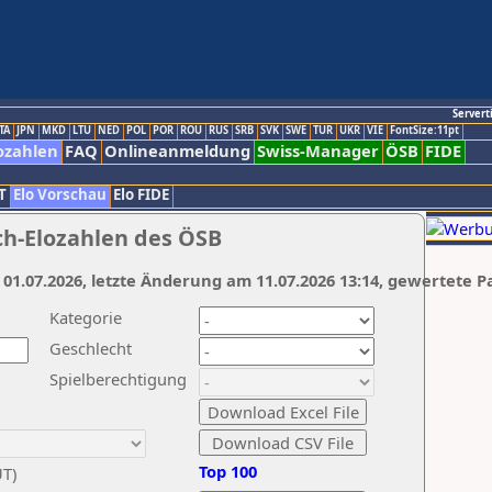
Servert
TA
JPN
MKD
LTU
NED
POL
POR
ROU
RUS
SRB
SVK
SWE
TUR
UKR
VIE
FontSize:11pt
ozahlen
FAQ
Onlineanmeldung
Swiss-Manager
ÖSB
FIDE
T
Elo Vorschau
Elo FIDE
ch-Elozahlen des ÖSB
 01.07.2026, letzte Änderung am 11.07.2026 13:14, gewertete P
Kategorie
Geschlecht
Spielberechtigung
Top 100
UT)