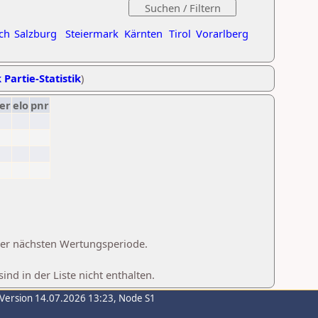
ch
Salzburg
Steiermark
Kärnten
Tirol
Vorarlberg
 Partie-Statistik
)
er
elo
pnr
 der nächsten Wertungsperiode.
d in der Liste nicht enthalten.
-Version 14.07.2026 13:23, Node S1