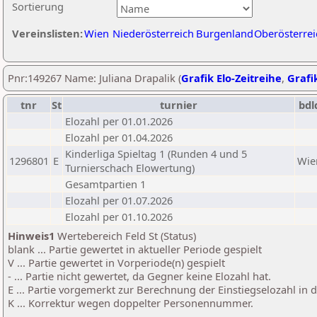
Sortierung
Vereinslisten:
Wien
Niederösterreich
Burgenland
Oberösterrei
Pnr:149267 Name: Juliana Drapalik (
Grafik Elo-Zeitreihe
,
Grafik
tnr
St
turnier
bdl
Elozahl per 01.01.2026
Elozahl per 01.04.2026
Kinderliga Spieltag 1 (Runden 4 und 5
1296801
E
Wie
Turnierschach Elowertung)
Gesamtpartien 1
Elozahl per 01.07.2026
Elozahl per 01.10.2026
Hinweis1
Wertebereich Feld St (Status)
blank ... Partie gewertet in aktueller Periode gespielt
V ... Partie gewertet in Vorperiode(n) gespielt
- ... Partie nicht gewertet, da Gegner keine Elozahl hat.
E ... Partie vorgemerkt zur Berechnung der Einstiegselozahl in
K ... Korrektur wegen doppelter Personennummer.