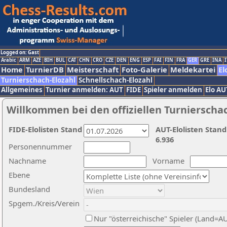
Logged on: Gast
Arabic
ARM
AZE
BIH
BUL
CAT
CHN
CRO
CZE
DEN
ENG
ESP
FAI
FIN
FRA
GER
GRE
INA
I
Home
TurnierDB
Meisterschaft
Foto-Galerie
Meldekartei
El
Turnierschach-Elozahl
Schnellschach-Elozahl
Allgemeines
Turnier anmelden: AUT
FIDE
Spieler anmelden
Elo AU
Willkommen bei den offiziellen Turnierscha
FIDE-Elolisten Stand
AUT-Elolisten Stand
6.936
Personennummer
Nachname
Vorname
Ebene
Bundesland
Spgem./Kreis/Verein
Nur "österreichische" Spieler (Land=A