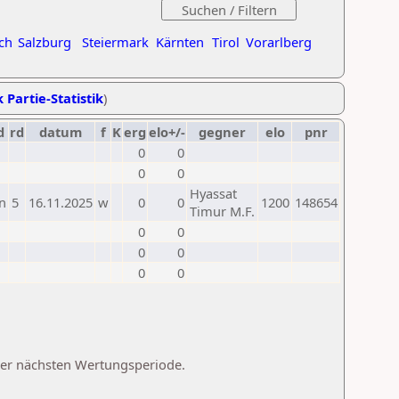
ch
Salzburg
Steiermark
Kärnten
Tirol
Vorarlberg
 Partie-Statistik
)
d
rd
datum
f
K
erg
elo+/-
gegner
elo
pnr
0
0
0
0
Hyassat
n
5
16.11.2025
w
0
0
1200
148654
Timur M.F.
0
0
0
0
0
0
 der nächsten Wertungsperiode.