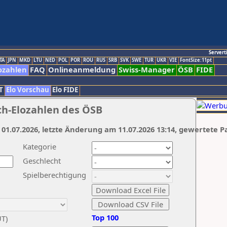
Servert
TA
JPN
MKD
LTU
NED
POL
POR
ROU
RUS
SRB
SVK
SWE
TUR
UKR
VIE
FontSize:11pt
ozahlen
FAQ
Onlineanmeldung
Swiss-Manager
ÖSB
FIDE
T
Elo Vorschau
Elo FIDE
ch-Elozahlen des ÖSB
 01.07.2026, letzte Änderung am 11.07.2026 13:14, gewertete P
Kategorie
Geschlecht
Spielberechtigung
Top 100
UT)