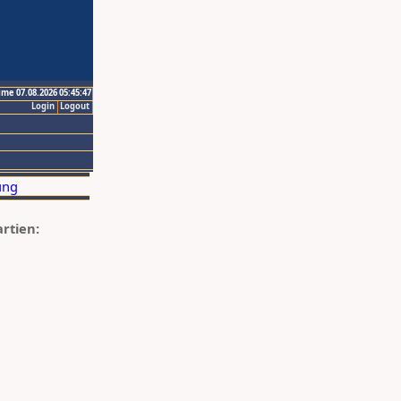
ime 07.08.2026 05:45:47
Login
Logout
artien: