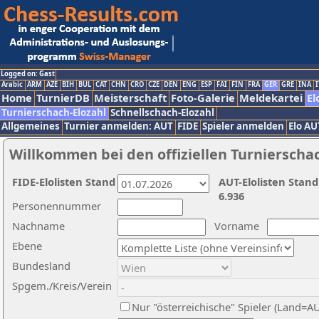
Logged on: Gast
Arabic
ARM
AZE
BIH
BUL
CAT
CHN
CRO
CZE
DEN
ENG
ESP
FAI
FIN
FRA
GER
GRE
INA
I
Home
TurnierDB
Meisterschaft
Foto-Galerie
Meldekartei
El
Turnierschach-Elozahl
Schnellschach-Elozahl
Allgemeines
Turnier anmelden: AUT
FIDE
Spieler anmelden
Elo AU
Willkommen bei den offiziellen Turnierscha
FIDE-Elolisten Stand
AUT-Elolisten Stand
6.936
Personennummer
Nachname
Vorname
Ebene
Bundesland
Spgem./Kreis/Verein
Nur "österreichische" Spieler (Land=A