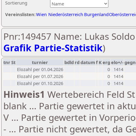
Sortierung
Vereinslisten:
Wien
Niederösterreich
Burgenland
Oberösterrei
Pnr:149457 Name: Lukas Soldo 
Grafik Partie-Statistik
)
tnr
St
turnier
bdld
rd
datum
f
K
erg
elo+/-
gegn
Elozahl per 01.04.2026
0
1414
Elozahl per 01.07.2026
0
1414
Elozahl per 01.10.2026
0
1414
Hinweis1
Wertebereich Feld St 
blank ... Partie gewertet in akt
V ... Partie gewertet in Vorperi
- ... Partie nicht gewertet, da 