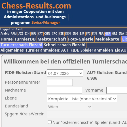
Logged on: Gast
Arabic
ARM
AZE
BIH
BUL
CAT
CHN
CRO
CZE
DEN
ENG
ESP
FAI
FIN
FRA
GER
GRE
INA
I
Home
TurnierDB
Meisterschaft
Foto-Galerie
Meldekartei
El
Turnierschach-Elozahl
Schnellschach-Elozahl
Allgemeines
Turnier anmelden: AUT
FIDE
Spieler anmelden
Elo AU
Willkommen bei den offiziellen Turnierscha
FIDE-Elolisten Stand
AUT-Elolisten Stand
6.936
Personennummer
Nachname
Vorname
Ebene
Bundesland
Spgem./Kreis/Verein
Nur "österreichische" Spieler (Land=A