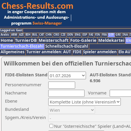
Logged on: Gast
Arabic
ARM
AZE
BIH
BUL
CAT
CHN
CRO
CZE
DEN
ENG
ESP
FAI
FIN
FRA
GER
GRE
INA
I
Home
TurnierDB
Meisterschaft
Foto-Galerie
Meldekartei
El
Turnierschach-Elozahl
Schnellschach-Elozahl
Allgemeines
Turnier anmelden: AUT
FIDE
Spieler anmelden
Elo AU
Willkommen bei den offiziellen Turnierscha
FIDE-Elolisten Stand
AUT-Elolisten Stand
6.936
Personennummer
Nachname
Vorname
Ebene
Bundesland
Spgem./Kreis/Verein
Nur "österreichische" Spieler (Land=A