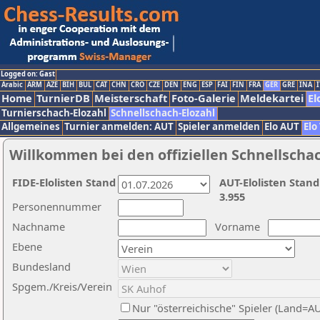
Logged on: Gast
Arabic
ARM
AZE
BIH
BUL
CAT
CHN
CRO
CZE
DEN
ENG
ESP
FAI
FIN
FRA
GER
GRE
INA
I
Home
TurnierDB
Meisterschaft
Foto-Galerie
Meldekartei
El
Turnierschach-Elozahl
Schnellschach-Elozahl
Allgemeines
Turnier anmelden: AUT
Spieler anmelden
Elo AUT
Elo
Willkommen bei den offiziellen Schnellscha
FIDE-Elolisten Stand
AUT-Elolisten Stand
3.955
Personennummer
Nachname
Vorname
Ebene
Bundesland
Spgem./Kreis/Verein
Nur "österreichische" Spieler (Land=A