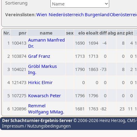
Sortierung
Vereinslisten:
Wien
Niederösterreich
Burgenland
Oberösterrei
Nr.
pnr
name
sex
elo
eloalt
diff
abg
anz
pkt
Aumann Manfred
1
100413
1690
1694
-4
8
4
1
Dr.
2
103874
Graf Franz
1713
1713
0
0
0
1
Gröbl Markus
3
104021
1790
1863
-73
8
2
1
Ing.
4
121473
Hirkic Elmir
0
0
0
0
0
1
5
107275
Kowarsch Peter
1796
1796
0
0
0
Remmel
6
120896
1681
1763
-82
23
11
1
Wolfgang MMag.
Der Schachturnier-Ergebnis-Server
© 2006-2026 Heinz Herzog
, CMS
Impressum / Nutzungsbedingungen