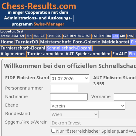
Logged on: Gast
Arabic
ARM
AZE
BIH
BUL
CAT
CHN
CRO
CZE
DEN
ENG
ESP
FAI
FIN
FRA
GER
GRE
INA
I
Home
TurnierDB
Meisterschaft
Foto-Galerie
Meldekartei
El
Turnierschach-Elozahl
Schnellschach-Elozahl
Allgemeines
Turnier anmelden: AUT
Spieler anmelden
Elo AUT
Elo
Willkommen bei den offiziellen Schnellscha
FIDE-Elolisten Stand
AUT-Elolisten Stand
3.955
Personennummer
Nachname
Vorname
Ebene
Bundesland
Spgem./Kreis/Verein
Nur "österreichische" Spieler (Land=A