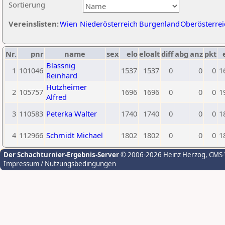
Sortierung
Vereinslisten:
Wien
Niederösterreich
Burgenland
Oberösterrei
Nr.
pnr
name
sex
elo
eloalt
diff
abg
anz
pkt
Blassnig
1
101046
1537
1537
0
0
0
1
Reinhard
Hutzheimer
2
105757
1696
1696
0
0
0
1
Alfred
3
110583
Peterka Walter
1740
1740
0
0
0
1
4
112966
Schmidt Michael
1802
1802
0
0
0
1
Der Schachturnier-Ergebnis-Server
© 2006-2026 Heinz Herzog
, CMS
Impressum / Nutzungsbedingungen