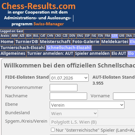
Logged on: Gast
Arabic
ARM
AZE
BIH
BUL
CAT
CHN
CRO
CZE
DEN
ENG
ESP
FAI
FIN
FRA
GER
GRE
INA
I
Home
TurnierDB
Meisterschaft
Foto-Galerie
Meldekartei
El
Turnierschach-Elozahl
Schnellschach-Elozahl
Allgemeines
Turnier anmelden: AUT
Spieler anmelden
Elo AUT
Elo
Willkommen bei den offiziellen Schnellscha
FIDE-Elolisten Stand
AUT-Elolisten Stand
3.955
Personennummer
Nachname
Vorname
Ebene
Bundesland
Spgem./Kreis/Verein
Nur "österreichische" Spieler (Land=A