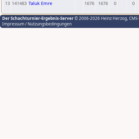
13
141483
Taluk Emre
1676
1676
0
0
Der Schachturnier-Ergebnis-Server
© 2006-2026 Heinz Herzog
, CMS
Impressum / Nutzungsbedingungen