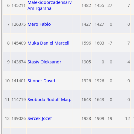
Malekidoorzadehsarv
6
145211
1482
1455
27
7
Amirgarsha
7
126375
Mero Fabio
1427
1427
0
0
8
145409
Muka Daniel Marcell
1596
1603
-7
7
9
143674
Stasiv Oleksandr
1905
0
0
4
10
141401
Stinner David
1926
1926
0
0
11
114719
Svoboda Rudolf Mag.
1643
1643
0
0
12
139026
Svrcek Jozef
1928
1909
19
12