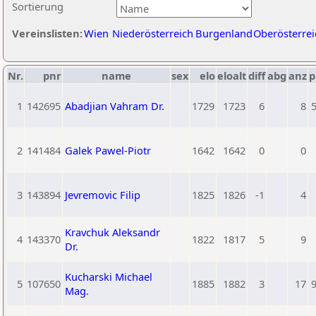
Sortierung
Vereinslisten:
Wien
Niederösterreich
Burgenland
Oberösterrei
Nr.
pnr
name
sex
elo
eloalt
diff
abg
anz
p
1
142695
Abadjian Vahram Dr.
1729
1723
6
8
5
2
141484
Galek Pawel-Piotr
1642
1642
0
0
3
143894
Jevremovic Filip
1825
1826
-1
4
Kravchuk Aleksandr
4
143370
1822
1817
5
9
Dr.
Kucharski Michael
5
107650
1885
1882
3
17
9
Mag.