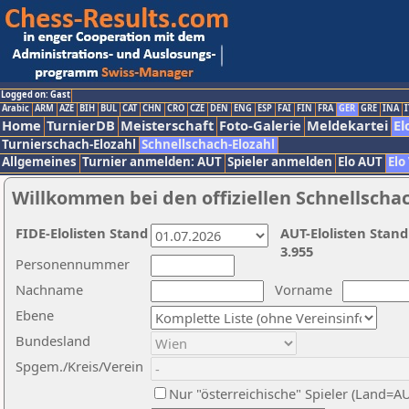
Logged on: Gast
Arabic
ARM
AZE
BIH
BUL
CAT
CHN
CRO
CZE
DEN
ENG
ESP
FAI
FIN
FRA
GER
GRE
INA
I
Home
TurnierDB
Meisterschaft
Foto-Galerie
Meldekartei
El
Turnierschach-Elozahl
Schnellschach-Elozahl
Allgemeines
Turnier anmelden: AUT
Spieler anmelden
Elo AUT
Elo
Willkommen bei den offiziellen Schnellscha
FIDE-Elolisten Stand
AUT-Elolisten Stand
3.955
Personennummer
Nachname
Vorname
Ebene
Bundesland
Spgem./Kreis/Verein
Nur "österreichische" Spieler (Land=A