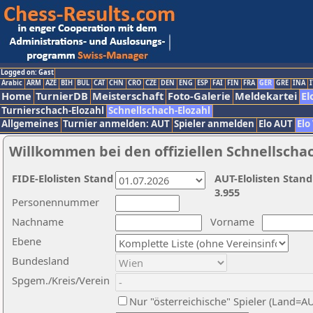
Logged on: Gast
Arabic
ARM
AZE
BIH
BUL
CAT
CHN
CRO
CZE
DEN
ENG
ESP
FAI
FIN
FRA
GER
GRE
INA
I
Home
TurnierDB
Meisterschaft
Foto-Galerie
Meldekartei
El
Turnierschach-Elozahl
Schnellschach-Elozahl
Allgemeines
Turnier anmelden: AUT
Spieler anmelden
Elo AUT
Elo
Willkommen bei den offiziellen Schnellscha
FIDE-Elolisten Stand
AUT-Elolisten Stand
3.955
Personennummer
Nachname
Vorname
Ebene
Bundesland
Spgem./Kreis/Verein
Nur "österreichische" Spieler (Land=A