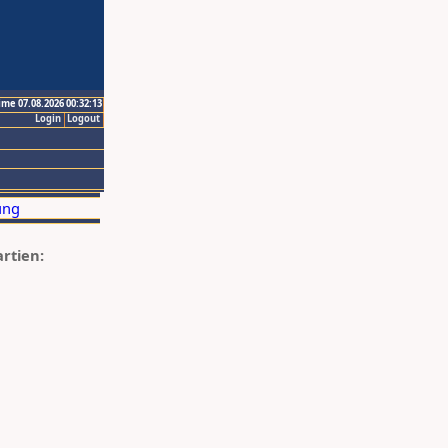
ime 07.08.2026 00:32:13
Login
Logout
artien: