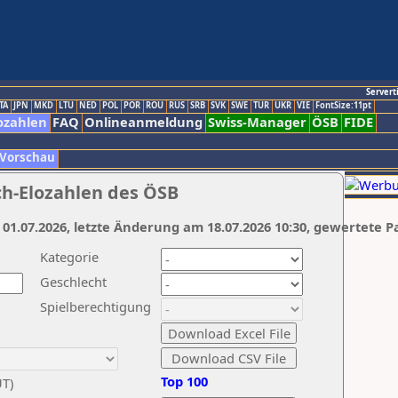
Servert
TA
JPN
MKD
LTU
NED
POL
POR
ROU
RUS
SRB
SVK
SWE
TUR
UKR
VIE
FontSize:11pt
ozahlen
FAQ
Onlineanmeldung
Swiss-Manager
ÖSB
FIDE
 Vorschau
ch-Elozahlen des ÖSB
 01.07.2026, letzte Änderung am 18.07.2026 10:30, gewertete P
Kategorie
Geschlecht
Spielberechtigung
Top 100
UT)