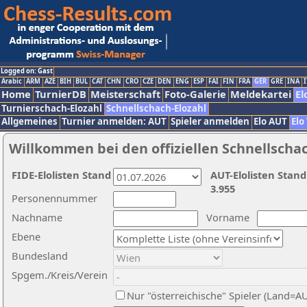
Logged on: Gast
Arabic
ARM
AZE
BIH
BUL
CAT
CHN
CRO
CZE
DEN
ENG
ESP
FAI
FIN
FRA
GER
GRE
INA
I
Home
TurnierDB
Meisterschaft
Foto-Galerie
Meldekartei
El
Turnierschach-Elozahl
Schnellschach-Elozahl
Allgemeines
Turnier anmelden: AUT
Spieler anmelden
Elo AUT
Elo
Willkommen bei den offiziellen Schnellscha
FIDE-Elolisten Stand
AUT-Elolisten Stand
3.955
Personennummer
Nachname
Vorname
Ebene
Bundesland
Spgem./Kreis/Verein
Nur "österreichische" Spieler (Land=A