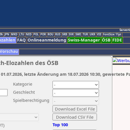
Servert
TA
JPN
MKD
LTU
NED
POL
POR
ROU
RUS
SRB
SVK
SWE
TUR
UKR
VIE
FontSize:11pt
ozahlen
FAQ
Onlineanmeldung
Swiss-Manager
ÖSB
FIDE
 Vorschau
ch-Elozahlen des ÖSB
 01.07.2026, letzte Änderung am 18.07.2026 10:30, gewertete P
Kategorie
Geschlecht
Spielberechtigung
Top 100
UT)