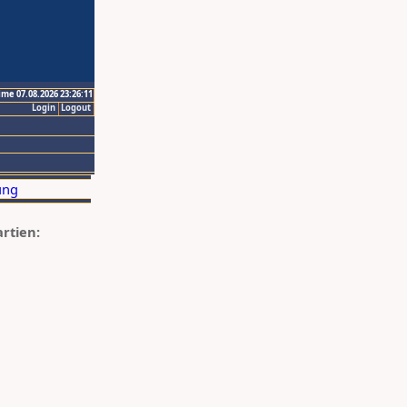
ime 07.08.2026 23:26:11
Login
Logout
artien: