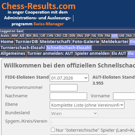
Logged on: Gast
Arabic
ARM
AZE
BIH
BUL
CAT
CHN
CRO
CZE
DEN
ENG
ESP
FAI
FIN
FRA
GER
GRE
INA
I
Home
TurnierDB
Meisterschaft
Foto-Galerie
Meldekartei
El
Turnierschach-Elozahl
Schnellschach-Elozahl
Allgemeines
Turnier anmelden: AUT
Spieler anmelden
Elo AUT
Elo
Willkommen bei den offiziellen Schnellscha
FIDE-Elolisten Stand
AUT-Elolisten Stand
3.955
Personennummer
Nachname
Vorname
Ebene
Bundesland
Spgem./Kreis/Verein
Nur "österreichische" Spieler (Land=A