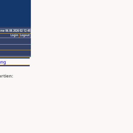
ime 06.08.2026 02:12:45
Login
Logout
artien: