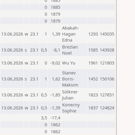
0
1885
0
1885
0
1879
0
1879
Abakah-
13.06.2026
w
23.1
1
1,39
Hagan
1293
145035
Edna
Brezlan
13.06.2026
s
23.1
0,5
-8,1
1585
143928
Noel
13.06.2026
w
23.1
0
-9,02
Wu Yu
1961
121803
Stanev
13.06.2026
s
23.1
1
1,62
Boris-
1452
150106
Maksim
Sölkner
13.06.2026
w
23.1
0,5
-1,85
1823
127851
Julian
Konecny
13.06.2026
w
23.1
0,5
-1,39
1837
124824
Sophie
3,5
-17,4
0
1862
0
1862