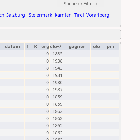
ch
Salzburg
Steiermark
Kärnten
Tirol
Vorarlberg
datum
f
K
erg
elo+/-
gegner
elo
pnr
0
1885
0
1938
0
1943
0
1931
0
1980
0
1987
0
1859
0
1859
0
1862
0
1862
0
1862
0
1862
0
1862