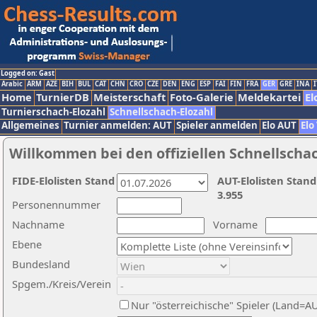
Logged on: Gast
Arabic
ARM
AZE
BIH
BUL
CAT
CHN
CRO
CZE
DEN
ENG
ESP
FAI
FIN
FRA
GER
GRE
INA
I
Home
TurnierDB
Meisterschaft
Foto-Galerie
Meldekartei
El
Turnierschach-Elozahl
Schnellschach-Elozahl
Allgemeines
Turnier anmelden: AUT
Spieler anmelden
Elo AUT
Elo
Willkommen bei den offiziellen Schnellscha
FIDE-Elolisten Stand
AUT-Elolisten Stand
3.955
Personennummer
Nachname
Vorname
Ebene
Bundesland
Spgem./Kreis/Verein
Nur "österreichische" Spieler (Land=A