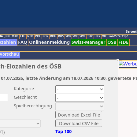
Servert
TA
JPN
MKD
LTU
NED
POL
POR
ROU
RUS
SRB
SVK
SWE
TUR
UKR
VIE
FontSize:11pt
ozahlen
FAQ
Onlineanmeldung
Swiss-Manager
ÖSB
FIDE
 Vorschau
ch-Elozahlen des ÖSB
 01.07.2026, letzte Änderung am 18.07.2026 10:30, gewertete P
Kategorie
Geschlecht
Spielberechtigung
Top 100
UT)