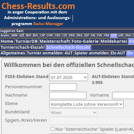
Logged on: Gast
Arabic
ARM
AZE
BIH
BUL
CAT
CHN
CRO
CZE
DEN
ENG
ESP
FAI
FIN
FRA
GER
GRE
INA
I
Home
TurnierDB
Meisterschaft
Foto-Galerie
Meldekartei
El
Turnierschach-Elozahl
Schnellschach-Elozahl
Allgemeines
Turnier anmelden: AUT
Spieler anmelden
Elo AUT
Elo
Willkommen bei den offiziellen Schnellscha
FIDE-Elolisten Stand
AUT-Elolisten Stand
3.955
Personennummer
Nachname
Vorname
Ebene
Bundesland
Spgem./Kreis/Verein
Nur "österreichische" Spieler (Land=A