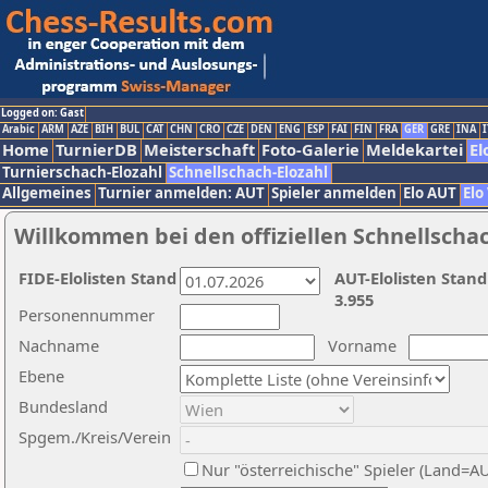
Logged on: Gast
Arabic
ARM
AZE
BIH
BUL
CAT
CHN
CRO
CZE
DEN
ENG
ESP
FAI
FIN
FRA
GER
GRE
INA
I
Home
TurnierDB
Meisterschaft
Foto-Galerie
Meldekartei
El
Turnierschach-Elozahl
Schnellschach-Elozahl
Allgemeines
Turnier anmelden: AUT
Spieler anmelden
Elo AUT
Elo
Willkommen bei den offiziellen Schnellscha
FIDE-Elolisten Stand
AUT-Elolisten Stand
3.955
Personennummer
Nachname
Vorname
Ebene
Bundesland
Spgem./Kreis/Verein
Nur "österreichische" Spieler (Land=A