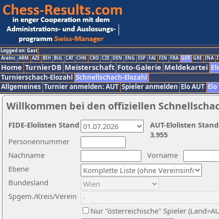
Logged on: Gast
Arabic
ARM
AZE
BIH
BUL
CAT
CHN
CRO
CZE
DEN
ENG
ESP
FAI
FIN
FRA
GER
GRE
INA
I
Home
TurnierDB
Meisterschaft
Foto-Galerie
Meldekartei
El
Turnierschach-Elozahl
Schnellschach-Elozahl
Allgemeines
Turnier anmelden: AUT
Spieler anmelden
Elo AUT
Elo
Willkommen bei den offiziellen Schnellscha
FIDE-Elolisten Stand
AUT-Elolisten Stand
3.955
Personennummer
Nachname
Vorname
Ebene
Bundesland
Spgem./Kreis/Verein
Nur "österreichische" Spieler (Land=A