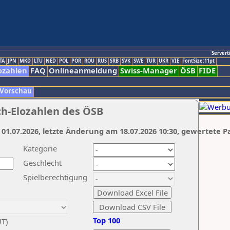
Servert
TA
JPN
MKD
LTU
NED
POL
POR
ROU
RUS
SRB
SVK
SWE
TUR
UKR
VIE
FontSize:11pt
ozahlen
FAQ
Onlineanmeldung
Swiss-Manager
ÖSB
FIDE
 Vorschau
ch-Elozahlen des ÖSB
 01.07.2026, letzte Änderung am 18.07.2026 10:30, gewertete P
Kategorie
Geschlecht
Spielberechtigung
Top 100
UT)