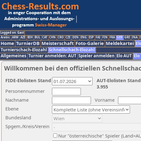
Logged on: Gast
Arabic
ARM
AZE
BIH
BUL
CAT
CHN
CRO
CZE
DEN
ENG
ESP
FAI
FIN
FRA
GER
GRE
INA
I
Home
TurnierDB
Meisterschaft
Foto-Galerie
Meldekartei
El
Turnierschach-Elozahl
Schnellschach-Elozahl
Allgemeines
Turnier anmelden: AUT
Spieler anmelden
Elo AUT
Elo
Willkommen bei den offiziellen Schnellscha
FIDE-Elolisten Stand
AUT-Elolisten Stand
3.955
Personennummer
Nachname
Vorname
Ebene
Bundesland
Spgem./Kreis/Verein
Nur "österreichische" Spieler (Land=A