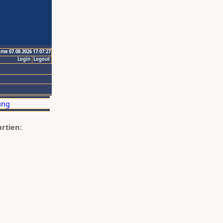
ime 07.08.2026 17:07:27
Login
Logout
artien: