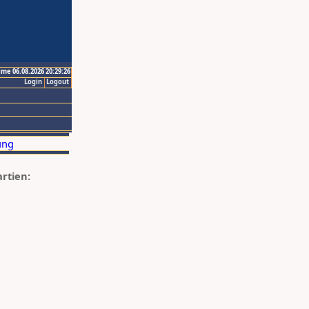
ime 06.08.2026 20:29:26
Login
Logout
artien: