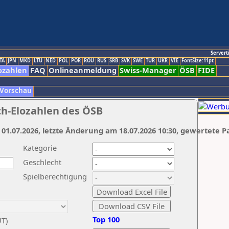
Servert
TA
JPN
MKD
LTU
NED
POL
POR
ROU
RUS
SRB
SVK
SWE
TUR
UKR
VIE
FontSize:11pt
ozahlen
FAQ
Onlineanmeldung
Swiss-Manager
ÖSB
FIDE
 Vorschau
ch-Elozahlen des ÖSB
 01.07.2026, letzte Änderung am 18.07.2026 10:30, gewertete P
Kategorie
Geschlecht
Spielberechtigung
Top 100
UT)