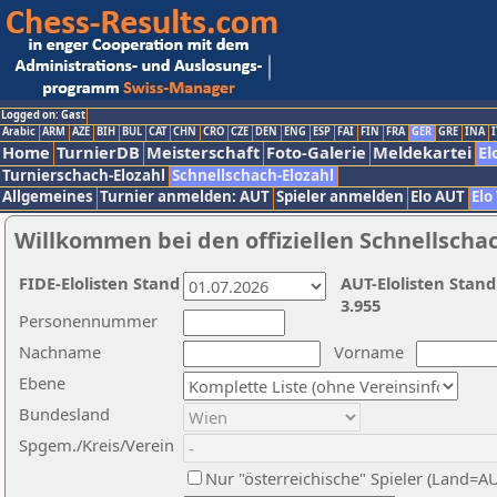
Logged on: Gast
Arabic
ARM
AZE
BIH
BUL
CAT
CHN
CRO
CZE
DEN
ENG
ESP
FAI
FIN
FRA
GER
GRE
INA
I
Home
TurnierDB
Meisterschaft
Foto-Galerie
Meldekartei
El
Turnierschach-Elozahl
Schnellschach-Elozahl
Allgemeines
Turnier anmelden: AUT
Spieler anmelden
Elo AUT
Elo
Willkommen bei den offiziellen Schnellscha
FIDE-Elolisten Stand
AUT-Elolisten Stand
3.955
Personennummer
Nachname
Vorname
Ebene
Bundesland
Spgem./Kreis/Verein
Nur "österreichische" Spieler (Land=A