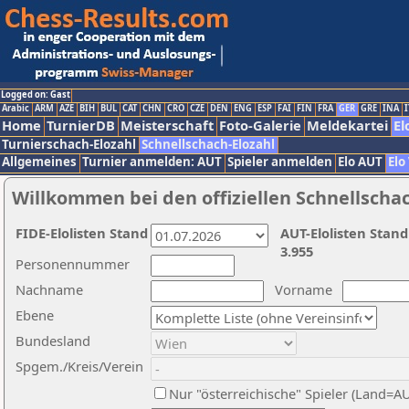
Logged on: Gast
Arabic
ARM
AZE
BIH
BUL
CAT
CHN
CRO
CZE
DEN
ENG
ESP
FAI
FIN
FRA
GER
GRE
INA
I
Home
TurnierDB
Meisterschaft
Foto-Galerie
Meldekartei
El
Turnierschach-Elozahl
Schnellschach-Elozahl
Allgemeines
Turnier anmelden: AUT
Spieler anmelden
Elo AUT
Elo
Willkommen bei den offiziellen Schnellscha
FIDE-Elolisten Stand
AUT-Elolisten Stand
3.955
Personennummer
Nachname
Vorname
Ebene
Bundesland
Spgem./Kreis/Verein
Nur "österreichische" Spieler (Land=A