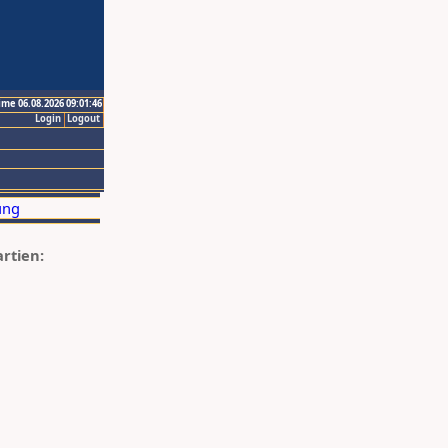
ime 06.08.2026 09:01:46
Login
Logout
artien: