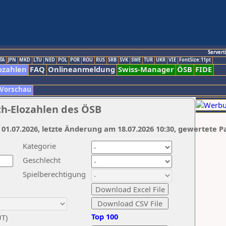
Servert
TA
JPN
MKD
LTU
NED
POL
POR
ROU
RUS
SRB
SVK
SWE
TUR
UKR
VIE
FontSize:11pt
ozahlen
FAQ
Onlineanmeldung
Swiss-Manager
ÖSB
FIDE
 Vorschau
ch-Elozahlen des ÖSB
 01.07.2026, letzte Änderung am 18.07.2026 10:30, gewertete P
Kategorie
Geschlecht
Spielberechtigung
Top 100
UT)