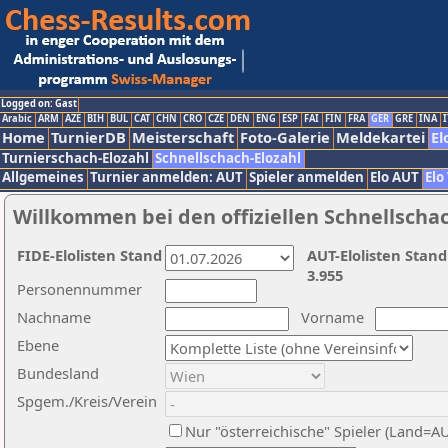
Logged on: Gast
Arabic
ARM
AZE
BIH
BUL
CAT
CHN
CRO
CZE
DEN
ENG
ESP
FAI
FIN
FRA
GER
GRE
INA
I
Home
TurnierDB
Meisterschaft
Foto-Galerie
Meldekartei
El
Turnierschach-Elozahl
Schnellschach-Elozahl
Allgemeines
Turnier anmelden: AUT
Spieler anmelden
Elo AUT
Elo
Willkommen bei den offiziellen Schnellscha
FIDE-Elolisten Stand
AUT-Elolisten Stand
3.955
Personennummer
Nachname
Vorname
Ebene
Bundesland
Spgem./Kreis/Verein
Nur "österreichische" Spieler (Land=A