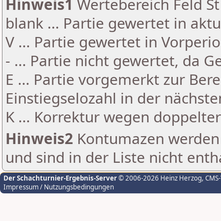
Hinweis1
Wertebereich Feld St 
blank ... Partie gewertet in akt
V ... Partie gewertet in Vorperi
- ... Partie nicht gewertet, da 
E ... Partie vorgemerkt zur Be
Einstiegselozahl in der nächst
K ... Korrektur wegen doppelt
Hinweis2
Kontumazen werden g
und sind in der Liste nicht enth
Der Schachturnier-Ergebnis-Server
© 2006-2026 Heinz Herzog
, CMS
Impressum / Nutzungsbedingungen