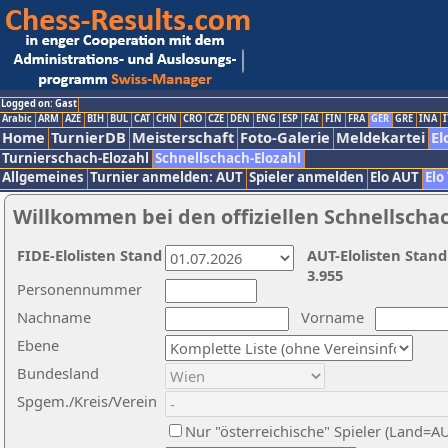
Logged on: Gast
Arabic
ARM
AZE
BIH
BUL
CAT
CHN
CRO
CZE
DEN
ENG
ESP
FAI
FIN
FRA
GER
GRE
INA
I
Home
TurnierDB
Meisterschaft
Foto-Galerie
Meldekartei
El
Turnierschach-Elozahl
Schnellschach-Elozahl
Allgemeines
Turnier anmelden: AUT
Spieler anmelden
Elo AUT
Elo
Willkommen bei den offiziellen Schnellscha
FIDE-Elolisten Stand
AUT-Elolisten Stand
3.955
Personennummer
Nachname
Vorname
Ebene
Bundesland
Spgem./Kreis/Verein
Nur "österreichische" Spieler (Land=A