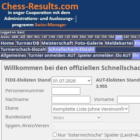
Logged on: Gast
Arabic
ARM
AZE
BIH
BUL
CAT
CHN
CRO
CZE
DEN
ENG
ESP
FAI
FIN
FRA
GER
GRE
INA
I
Home
TurnierDB
Meisterschaft
Foto-Galerie
Meldekartei
El
Turnierschach-Elozahl
Schnellschach-Elozahl
Allgemeines
Turnier anmelden: AUT
Spieler anmelden
Elo AUT
Elo
Willkommen bei den offiziellen Schnellscha
FIDE-Elolisten Stand
AUT-Elolisten Stand
3.955
Personennummer
Nachname
Vorname
Ebene
Bundesland
Spgem./Kreis/Verein
Nur "österreichische" Spieler (Land=A