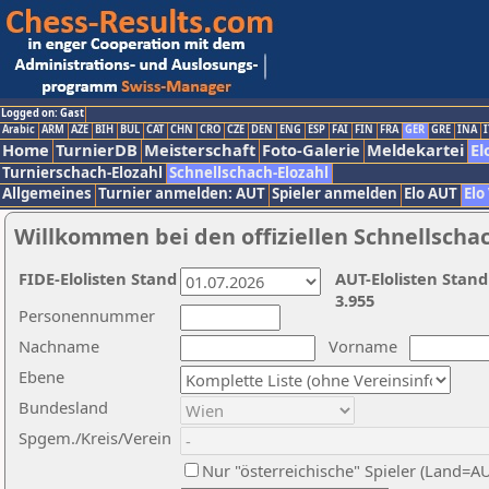
Logged on: Gast
Arabic
ARM
AZE
BIH
BUL
CAT
CHN
CRO
CZE
DEN
ENG
ESP
FAI
FIN
FRA
GER
GRE
INA
I
Home
TurnierDB
Meisterschaft
Foto-Galerie
Meldekartei
El
Turnierschach-Elozahl
Schnellschach-Elozahl
Allgemeines
Turnier anmelden: AUT
Spieler anmelden
Elo AUT
Elo
Willkommen bei den offiziellen Schnellscha
FIDE-Elolisten Stand
AUT-Elolisten Stand
3.955
Personennummer
Nachname
Vorname
Ebene
Bundesland
Spgem./Kreis/Verein
Nur "österreichische" Spieler (Land=A