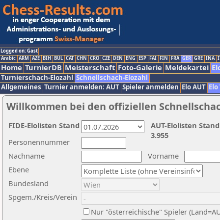
Logged on: Gast
Arabic
ARM
AZE
BIH
BUL
CAT
CHN
CRO
CZE
DEN
ENG
ESP
FAI
FIN
FRA
GER
GRE
INA
I
Home
TurnierDB
Meisterschaft
Foto-Galerie
Meldekartei
El
Turnierschach-Elozahl
Schnellschach-Elozahl
Allgemeines
Turnier anmelden: AUT
Spieler anmelden
Elo AUT
Elo
Willkommen bei den offiziellen Schnellscha
FIDE-Elolisten Stand
AUT-Elolisten Stand
3.955
Personennummer
Nachname
Vorname
Ebene
Bundesland
Spgem./Kreis/Verein
Nur "österreichische" Spieler (Land=A