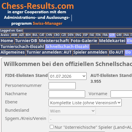
Logged on: Gast
Arabic
ARM
AZE
BIH
BUL
CAT
CHN
CRO
CZE
DEN
ENG
ESP
FAI
FIN
FRA
GER
GRE
INA
I
Home
TurnierDB
Meisterschaft
Foto-Galerie
Meldekartei
El
Turnierschach-Elozahl
Schnellschach-Elozahl
Allgemeines
Turnier anmelden: AUT
Spieler anmelden
Elo AUT
Elo
Willkommen bei den offiziellen Schnellscha
FIDE-Elolisten Stand
AUT-Elolisten Stand
3.955
Personennummer
Nachname
Vorname
Ebene
Bundesland
Spgem./Kreis/Verein
Nur "österreichische" Spieler (Land=A