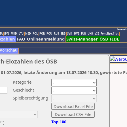
Servert
TA
JPN
MKD
LTU
NED
POL
POR
ROU
RUS
SRB
SVK
SWE
TUR
UKR
VIE
FontSize:11pt
ozahlen
FAQ
Onlineanmeldung
Swiss-Manager
ÖSB
FIDE
 Vorschau
ch-Elozahlen des ÖSB
 01.07.2026, letzte Änderung am 18.07.2026 10:30, gewertete P
Kategorie
Geschlecht
Spielberechtigung
Top 100
UT)