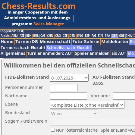
Logged on: Gast
Arabic
ARM
AZE
BIH
BUL
CAT
CHN
CRO
CZE
DEN
ENG
ESP
FAI
FIN
FRA
GER
GRE
INA
I
Home
TurnierDB
Meisterschaft
Foto-Galerie
Meldekartei
El
Turnierschach-Elozahl
Schnellschach-Elozahl
Allgemeines
Turnier anmelden: AUT
Spieler anmelden
Elo AUT
Elo
Willkommen bei den offiziellen Schnellscha
FIDE-Elolisten Stand
AUT-Elolisten Stand
3.955
Personennummer
Nachname
Vorname
Ebene
Bundesland
Spgem./Kreis/Verein
Nur "österreichische" Spieler (Land=A