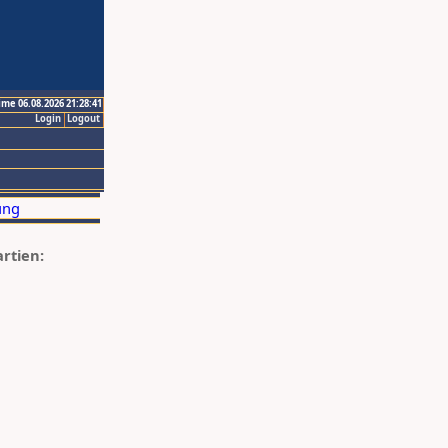
ime 06.08.2026 21:28:41
Login
Logout
artien: