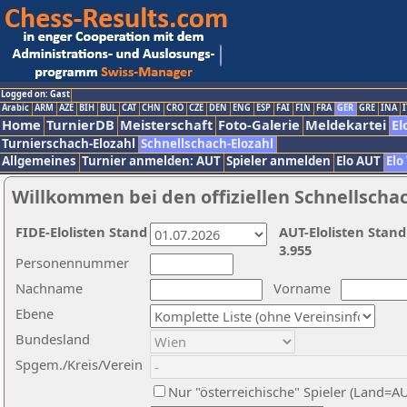
Logged on: Gast
Arabic
ARM
AZE
BIH
BUL
CAT
CHN
CRO
CZE
DEN
ENG
ESP
FAI
FIN
FRA
GER
GRE
INA
I
Home
TurnierDB
Meisterschaft
Foto-Galerie
Meldekartei
El
Turnierschach-Elozahl
Schnellschach-Elozahl
Allgemeines
Turnier anmelden: AUT
Spieler anmelden
Elo AUT
Elo
Willkommen bei den offiziellen Schnellscha
FIDE-Elolisten Stand
AUT-Elolisten Stand
3.955
Personennummer
Nachname
Vorname
Ebene
Bundesland
Spgem./Kreis/Verein
Nur "österreichische" Spieler (Land=A