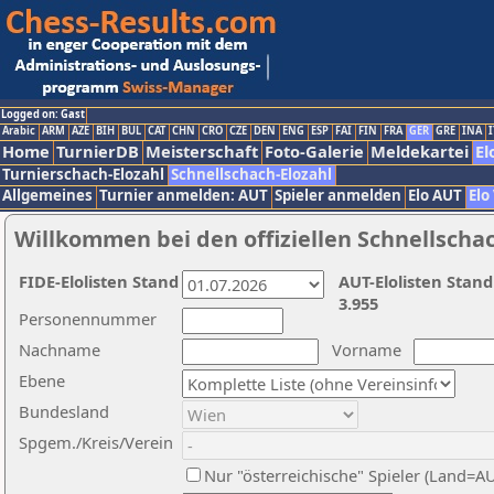
Logged on: Gast
Arabic
ARM
AZE
BIH
BUL
CAT
CHN
CRO
CZE
DEN
ENG
ESP
FAI
FIN
FRA
GER
GRE
INA
I
Home
TurnierDB
Meisterschaft
Foto-Galerie
Meldekartei
El
Turnierschach-Elozahl
Schnellschach-Elozahl
Allgemeines
Turnier anmelden: AUT
Spieler anmelden
Elo AUT
Elo
Willkommen bei den offiziellen Schnellscha
FIDE-Elolisten Stand
AUT-Elolisten Stand
3.955
Personennummer
Nachname
Vorname
Ebene
Bundesland
Spgem./Kreis/Verein
Nur "österreichische" Spieler (Land=A