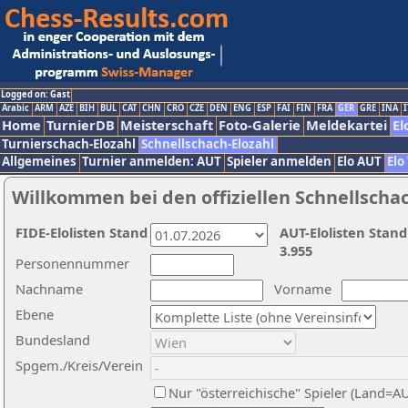
Logged on: Gast
Arabic
ARM
AZE
BIH
BUL
CAT
CHN
CRO
CZE
DEN
ENG
ESP
FAI
FIN
FRA
GER
GRE
INA
I
Home
TurnierDB
Meisterschaft
Foto-Galerie
Meldekartei
El
Turnierschach-Elozahl
Schnellschach-Elozahl
Allgemeines
Turnier anmelden: AUT
Spieler anmelden
Elo AUT
Elo
Willkommen bei den offiziellen Schnellscha
FIDE-Elolisten Stand
AUT-Elolisten Stand
3.955
Personennummer
Nachname
Vorname
Ebene
Bundesland
Spgem./Kreis/Verein
Nur "österreichische" Spieler (Land=A