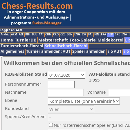
Logged on: Gast
Arabic
ARM
AZE
BIH
BUL
CAT
CHN
CRO
CZE
DEN
ENG
ESP
FAI
FIN
FRA
GER
GRE
INA
I
Home
TurnierDB
Meisterschaft
Foto-Galerie
Meldekartei
El
Turnierschach-Elozahl
Schnellschach-Elozahl
Allgemeines
Turnier anmelden: AUT
Spieler anmelden
Elo AUT
Elo
Willkommen bei den offiziellen Schnellscha
FIDE-Elolisten Stand
AUT-Elolisten Stand
3.955
Personennummer
Nachname
Vorname
Ebene
Bundesland
Spgem./Kreis/Verein
Nur "österreichische" Spieler (Land=A