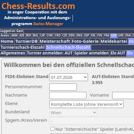
Logged on: Gast
Arabic
ARM
AZE
BIH
BUL
CAT
CHN
CRO
CZE
DEN
ENG
ESP
FAI
FIN
FRA
GER
GRE
INA
I
Home
TurnierDB
Meisterschaft
Foto-Galerie
Meldekartei
El
Turnierschach-Elozahl
Schnellschach-Elozahl
Allgemeines
Turnier anmelden: AUT
Spieler anmelden
Elo AUT
Elo
Willkommen bei den offiziellen Schnellscha
FIDE-Elolisten Stand
AUT-Elolisten Stand
3.955
Personennummer
Nachname
Vorname
Ebene
Bundesland
Spgem./Kreis/Verein
Nur "österreichische" Spieler (Land=A