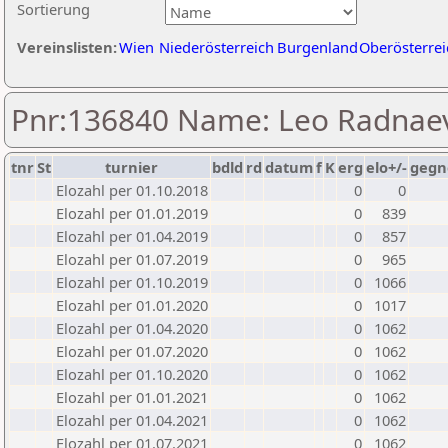
Sortierung
Vereinslisten:
Wien
Niederösterreich
Burgenland
Oberösterrei
Pnr:136840 Name: Leo Radnae
tnr
St
turnier
bdld
rd
datum
f
K
erg
elo+/-
gegn
Elozahl per 01.10.2018
0
0
Elozahl per 01.01.2019
0
839
Elozahl per 01.04.2019
0
857
Elozahl per 01.07.2019
0
965
Elozahl per 01.10.2019
0
1066
Elozahl per 01.01.2020
0
1017
Elozahl per 01.04.2020
0
1062
Elozahl per 01.07.2020
0
1062
Elozahl per 01.10.2020
0
1062
Elozahl per 01.01.2021
0
1062
Elozahl per 01.04.2021
0
1062
Elozahl per 01.07.2021
0
1062