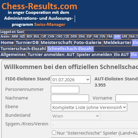
Logged on: Gast
Arabic
ARM
AZE
BIH
BUL
CAT
CHN
CRO
CZE
DEN
ENG
ESP
FAI
FIN
FRA
GER
GRE
INA
I
Home
TurnierDB
Meisterschaft
Foto-Galerie
Meldekartei
El
Turnierschach-Elozahl
Schnellschach-Elozahl
Allgemeines
Turnier anmelden: AUT
Spieler anmelden
Elo AUT
Elo
Willkommen bei den offiziellen Schnellscha
FIDE-Elolisten Stand
AUT-Elolisten Stand
3.955
Personennummer
Nachname
Vorname
Ebene
Bundesland
Spgem./Kreis/Verein
Nur "österreichische" Spieler (Land=A