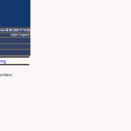
ime 08.08.2026 11:14:26
Login
Logout
artien: