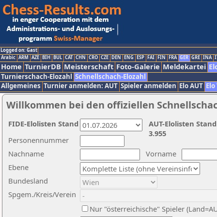
Logged on: Gast
Arabic
ARM
AZE
BIH
BUL
CAT
CHN
CRO
CZE
DEN
ENG
ESP
FAI
FIN
FRA
GER
GRE
INA
I
Home
TurnierDB
Meisterschaft
Foto-Galerie
Meldekartei
El
Turnierschach-Elozahl
Schnellschach-Elozahl
Allgemeines
Turnier anmelden: AUT
Spieler anmelden
Elo AUT
Elo
Willkommen bei den offiziellen Schnellscha
FIDE-Elolisten Stand
AUT-Elolisten Stand
3.955
Personennummer
Nachname
Vorname
Ebene
Bundesland
Spgem./Kreis/Verein
Nur "österreichische" Spieler (Land=A