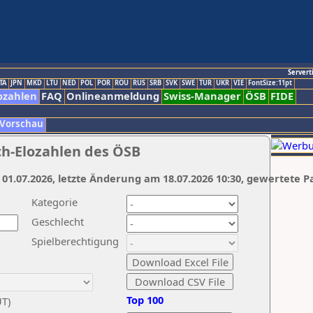
Servert
TA
JPN
MKD
LTU
NED
POL
POR
ROU
RUS
SRB
SVK
SWE
TUR
UKR
VIE
FontSize:11pt
ozahlen
FAQ
Onlineanmeldung
Swiss-Manager
ÖSB
FIDE
 Vorschau
ch-Elozahlen des ÖSB
 01.07.2026, letzte Änderung am 18.07.2026 10:30, gewertete P
Kategorie
Geschlecht
Spielberechtigung
Top 100
UT)