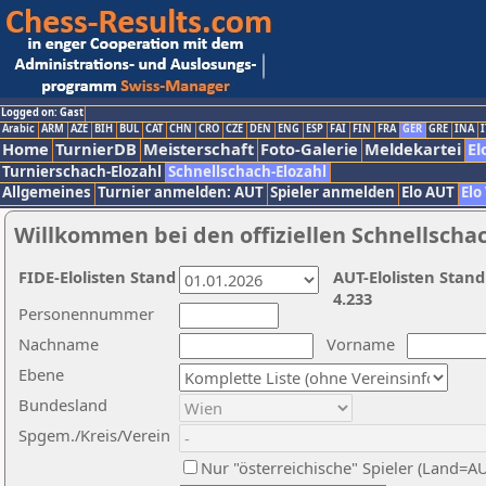
Logged on: Gast
Arabic
ARM
AZE
BIH
BUL
CAT
CHN
CRO
CZE
DEN
ENG
ESP
FAI
FIN
FRA
GER
GRE
INA
I
Home
TurnierDB
Meisterschaft
Foto-Galerie
Meldekartei
El
Turnierschach-Elozahl
Schnellschach-Elozahl
Allgemeines
Turnier anmelden: AUT
Spieler anmelden
Elo AUT
Elo
Willkommen bei den offiziellen Schnellscha
FIDE-Elolisten Stand
AUT-Elolisten Stand
4.233
Personennummer
Nachname
Vorname
Ebene
Bundesland
Spgem./Kreis/Verein
Nur "österreichische" Spieler (Land=A