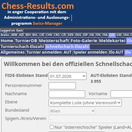
Logged on: Gast
Arabic
ARM
AZE
BIH
BUL
CAT
CHN
CRO
CZE
DEN
ENG
ESP
FAI
FIN
FRA
GER
GRE
INA
I
Home
TurnierDB
Meisterschaft
Foto-Galerie
Meldekartei
El
Turnierschach-Elozahl
Schnellschach-Elozahl
Allgemeines
Turnier anmelden: AUT
Spieler anmelden
Elo AUT
Elo
Willkommen bei den offiziellen Schnellscha
FIDE-Elolisten Stand
AUT-Elolisten Stand
3.955
Personennummer
Nachname
Vorname
Ebene
Bundesland
Spgem./Kreis/Verein
Nur "österreichische" Spieler (Land=A