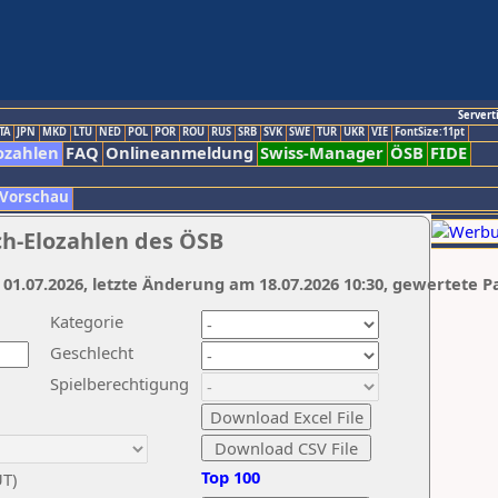
Servert
TA
JPN
MKD
LTU
NED
POL
POR
ROU
RUS
SRB
SVK
SWE
TUR
UKR
VIE
FontSize:11pt
ozahlen
FAQ
Onlineanmeldung
Swiss-Manager
ÖSB
FIDE
 Vorschau
ch-Elozahlen des ÖSB
 01.07.2026, letzte Änderung am 18.07.2026 10:30, gewertete P
Kategorie
Geschlecht
Spielberechtigung
Top 100
UT)