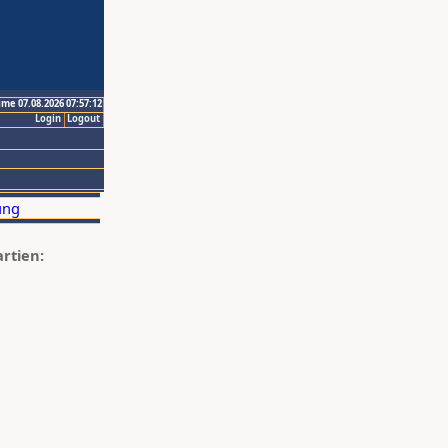
ime 07.08.2026 07:57:12
Login
Logout
artien: