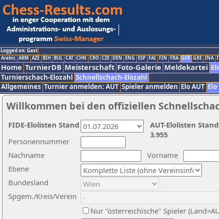
Logged on: Gast
Arabic
ARM
AZE
BIH
BUL
CAT
CHN
CRO
CZE
DEN
ENG
ESP
FAI
FIN
FRA
GER
GRE
INA
I
Home
TurnierDB
Meisterschaft
Foto-Galerie
Meldekartei
El
Turnierschach-Elozahl
Schnellschach-Elozahl
Allgemeines
Turnier anmelden: AUT
Spieler anmelden
Elo AUT
Elo
Willkommen bei den offiziellen Schnellscha
FIDE-Elolisten Stand
AUT-Elolisten Stand
3.955
Personennummer
Nachname
Vorname
Ebene
Bundesland
Spgem./Kreis/Verein
Nur "österreichische" Spieler (Land=A