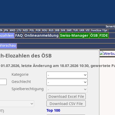
Servert
TA
JPN
MKD
LTU
NED
POL
POR
ROU
RUS
SRB
SVK
SWE
TUR
UKR
VIE
FontSize:11pt
ozahlen
FAQ
Onlineanmeldung
Swiss-Manager
ÖSB
FIDE
 Vorschau
ch-Elozahlen des ÖSB
 01.07.2026, letzte Änderung am 18.07.2026 10:30, gewertete P
Kategorie
Geschlecht
Spielberechtigung
Top 100
UT)