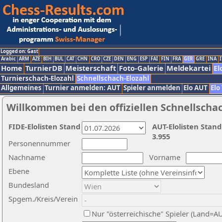
Logged on: Gast
Arabic
ARM
AZE
BIH
BUL
CAT
CHN
CRO
CZE
DEN
ENG
ESP
FAI
FIN
FRA
GER
GRE
INA
I
Home
TurnierDB
Meisterschaft
Foto-Galerie
Meldekartei
El
Turnierschach-Elozahl
Schnellschach-Elozahl
Allgemeines
Turnier anmelden: AUT
Spieler anmelden
Elo AUT
Elo
Willkommen bei den offiziellen Schnellscha
FIDE-Elolisten Stand
AUT-Elolisten Stand
3.955
Personennummer
Nachname
Vorname
Ebene
Bundesland
Spgem./Kreis/Verein
Nur "österreichische" Spieler (Land=A