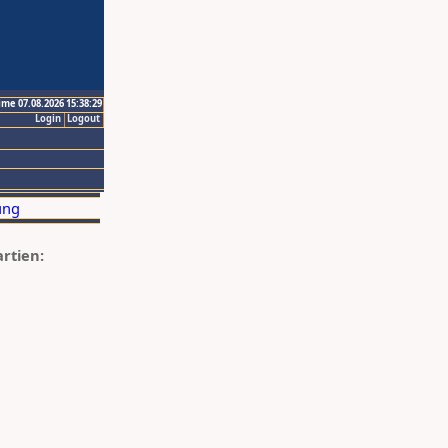
ime 07.08.2026 15:38:29
Login
Logout
artien: