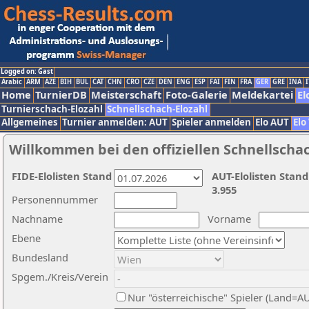
Logged on: Gast
Arabic
ARM
AZE
BIH
BUL
CAT
CHN
CRO
CZE
DEN
ENG
ESP
FAI
FIN
FRA
GER
GRE
INA
I
Home
TurnierDB
Meisterschaft
Foto-Galerie
Meldekartei
El
Turnierschach-Elozahl
Schnellschach-Elozahl
Allgemeines
Turnier anmelden: AUT
Spieler anmelden
Elo AUT
Elo
Willkommen bei den offiziellen Schnellscha
FIDE-Elolisten Stand
AUT-Elolisten Stand
3.955
Personennummer
Nachname
Vorname
Ebene
Bundesland
Spgem./Kreis/Verein
Nur "österreichische" Spieler (Land=A