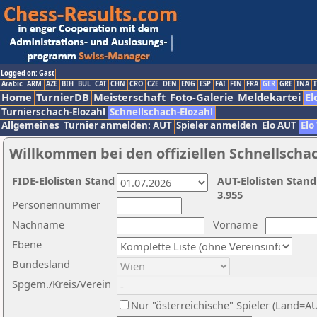
Logged on: Gast
Arabic
ARM
AZE
BIH
BUL
CAT
CHN
CRO
CZE
DEN
ENG
ESP
FAI
FIN
FRA
GER
GRE
INA
I
Home
TurnierDB
Meisterschaft
Foto-Galerie
Meldekartei
El
Turnierschach-Elozahl
Schnellschach-Elozahl
Allgemeines
Turnier anmelden: AUT
Spieler anmelden
Elo AUT
Elo
Willkommen bei den offiziellen Schnellscha
FIDE-Elolisten Stand
AUT-Elolisten Stand
3.955
Personennummer
Nachname
Vorname
Ebene
Bundesland
Spgem./Kreis/Verein
Nur "österreichische" Spieler (Land=A