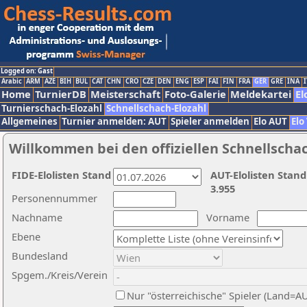
Logged on: Gast
Arabic
ARM
AZE
BIH
BUL
CAT
CHN
CRO
CZE
DEN
ENG
ESP
FAI
FIN
FRA
GER
GRE
INA
I
Home
TurnierDB
Meisterschaft
Foto-Galerie
Meldekartei
El
Turnierschach-Elozahl
Schnellschach-Elozahl
Allgemeines
Turnier anmelden: AUT
Spieler anmelden
Elo AUT
Elo
Willkommen bei den offiziellen Schnellscha
FIDE-Elolisten Stand
AUT-Elolisten Stand
3.955
Personennummer
Nachname
Vorname
Ebene
Bundesland
Spgem./Kreis/Verein
Nur "österreichische" Spieler (Land=A