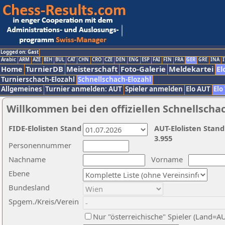
Logged on: Gast
Arabic
ARM
AZE
BIH
BUL
CAT
CHN
CRO
CZE
DEN
ENG
ESP
FAI
FIN
FRA
GER
GRE
INA
I
Home
TurnierDB
Meisterschaft
Foto-Galerie
Meldekartei
El
Turnierschach-Elozahl
Schnellschach-Elozahl
Allgemeines
Turnier anmelden: AUT
Spieler anmelden
Elo AUT
Elo
Willkommen bei den offiziellen Schnellscha
FIDE-Elolisten Stand
AUT-Elolisten Stand
3.955
Personennummer
Nachname
Vorname
Ebene
Bundesland
Spgem./Kreis/Verein
Nur "österreichische" Spieler (Land=A