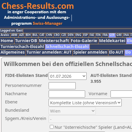
Logged on: Gast
Arabic
ARM
AZE
BIH
BUL
CAT
CHN
CRO
CZE
DEN
ENG
ESP
FAI
FIN
FRA
GER
GRE
INA
I
Home
TurnierDB
Meisterschaft
Foto-Galerie
Meldekartei
El
Turnierschach-Elozahl
Schnellschach-Elozahl
Allgemeines
Turnier anmelden: AUT
Spieler anmelden
Elo AUT
Elo
Willkommen bei den offiziellen Schnellscha
FIDE-Elolisten Stand
AUT-Elolisten Stand
3.955
Personennummer
Nachname
Vorname
Ebene
Bundesland
Spgem./Kreis/Verein
Nur "österreichische" Spieler (Land=A