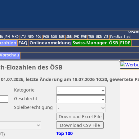
Servert
TA
JPN
MKD
LTU
NED
POL
POR
ROU
RUS
SRB
SVK
SWE
TUR
UKR
VIE
FontSize:11pt
ozahlen
FAQ
Onlineanmeldung
Swiss-Manager
ÖSB
FIDE
 Vorschau
ch-Elozahlen des ÖSB
 01.07.2026, letzte Änderung am 18.07.2026 10:30, gewertete P
Kategorie
Geschlecht
Spielberechtigung
Top 100
UT)