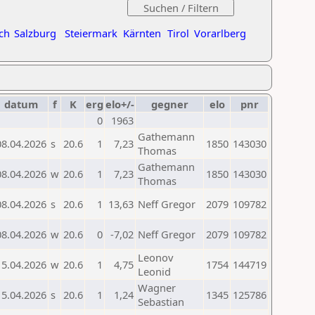
ch
Salzburg
Steiermark
Kärnten
Tirol
Vorarlberg
datum
f
K
erg
elo+/-
gegner
elo
pnr
0
1963
Gathemann
08.04.2026
s
20.6
1
7,23
1850
143030
Thomas
Gathemann
08.04.2026
w
20.6
1
7,23
1850
143030
Thomas
08.04.2026
s
20.6
1
13,63
Neff Gregor
2079
109782
08.04.2026
w
20.6
0
-7,02
Neff Gregor
2079
109782
Leonov
15.04.2026
w
20.6
1
4,75
1754
144719
Leonid
Wagner
15.04.2026
s
20.6
1
1,24
1345
125786
Sebastian