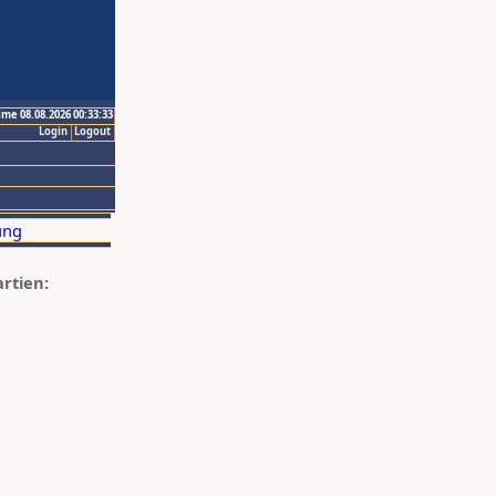
ime 08.08.2026 00:33:33
Login
Logout
artien: