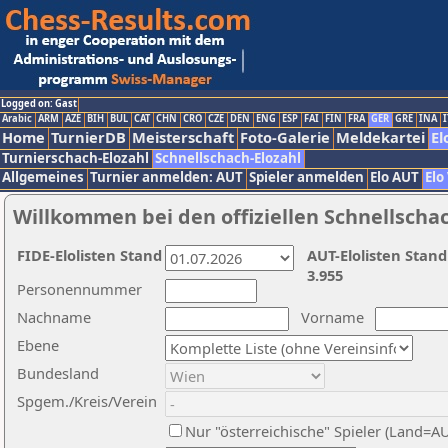
Logged on: Gast
Arabic
ARM
AZE
BIH
BUL
CAT
CHN
CRO
CZE
DEN
ENG
ESP
FAI
FIN
FRA
GER
GRE
INA
I
Home
TurnierDB
Meisterschaft
Foto-Galerie
Meldekartei
El
Turnierschach-Elozahl
Schnellschach-Elozahl
Allgemeines
Turnier anmelden: AUT
Spieler anmelden
Elo AUT
Elo
Willkommen bei den offiziellen Schnellscha
FIDE-Elolisten Stand
AUT-Elolisten Stand
3.955
Personennummer
Nachname
Vorname
Ebene
Bundesland
Spgem./Kreis/Verein
Nur "österreichische" Spieler (Land=A